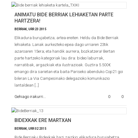
ANIMATU BIDE BERRIAK LEHIAKETAN PARTE
HARTZERA!
BERRIAK
,
URR
23
2015
Elikadura burujabetza; artea ereiten. Heldu da Bide Berriak
lehiaketa. Lanak aurkezteko epea dago urriaren 23tik
azaroaren 15era; eta handik aurrera, bozkatzera! Bertan
parte hartzeko kategoriak lau dira: bideo laburrak,
narratibak, argazkiak eta ilustrazioak. Guztira 5.500€
emango dira sarietan eta baita Pariseko abenduko Cop21 goi
bileran La Via Campesinako delegazioko komunikazio
lantaldean […]
Gehiago irakurri...
0
0
BIDEXKAK ERE MARTXAN
BERRIAK
,
URR
02
2015
Bide Berriak-i Bidexkak hazi zaizkio; elikadura burujabetza