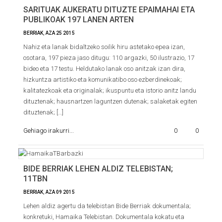
SARITUAK AUKERATU DITUZTE EPAIMAHAI ETA
PUBLIKOAK 197 LANEN ARTEN
BERRIAK
,
AZA
25
2015
Nahiz eta lanak bidaltzeko soilik hiru astetako epea izan,
osotara, 197 pieza jaso ditugu: 110 argazki, 50 ilustrazio, 17
bideo eta 17 testu. Heldutako lanak oso anitzak izan dira,
hizkuntza artistiko eta komunikatibo oso ezberdinekoak;
kalitatezkoak eta originalak; ikuspuntu eta istorio anitz landu
dituztenak; hausnartzen laguntzen dutenak; salaketak egiten
dituztenak; […]
Gehiago irakurri...
0
0
BIDE BERRIAK LEHEN ALDIZ TELEBISTAN;
11TBN
BERRIAK
,
AZA
09
2015
Lehen aldiz agertu da telebistan Bide Berriak dokumentala;
konkretuki, Hamaika Telebistan. Dokumentala kokatu eta