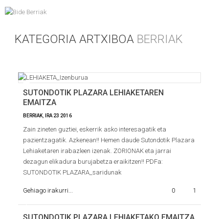
KATEGORIA ARTXIBOA
BERRIAK
SUTONDOTIK PLAZARA LEHIAKETAREN
EMAITZA
BERRIAK
,
IRA
23
2016
Zain zineten guztiei, eskerrik asko interesagatik eta
pazientzagatik. Azkenean!! Hemen daude Sutondotik Plazara
Lehiaketaren irabazleen izenak. ZORIONAK eta jarrai
dezagun elikadura burujabetza eraikitzen!! PDFa:
SUTONDOTIK PLAZARA_saridunak
Gehiago irakurri...
0
1
SUTONDOTIK PLAZARA LEHIAKETAKO EMAITZA