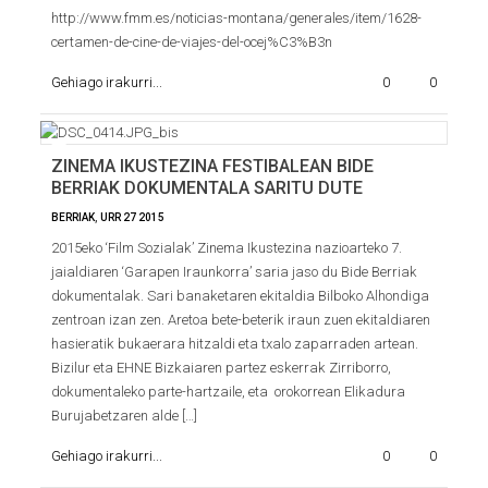
http://www.fmm.es/noticias-montana/generales/item/1628-
certamen-de-cine-de-viajes-del-ocej%C3%B3n
Gehiago irakurri...
0
0
ZINEMA IKUSTEZINA FESTIBALEAN BIDE
BERRIAK DOKUMENTALA SARITU DUTE
BERRIAK
,
URR
27
2015
2015eko ‘Film Sozialak’ Zinema Ikustezina nazioarteko 7.
jaialdiaren ‘Garapen Iraunkorra’ saria jaso du Bide Berriak
dokumentalak. Sari banaketaren ekitaldia Bilboko Alhondiga
zentroan izan zen. Aretoa bete-beterik iraun zuen ekitaldiaren
hasieratik bukaerara hitzaldi eta txalo zaparraden artean.
Bizilur eta EHNE Bizkaiaren partez eskerrak Zirriborro,
dokumentaleko parte-hartzaile, eta orokorrean Elikadura
Burujabetzaren alde […]
Gehiago irakurri...
0
0