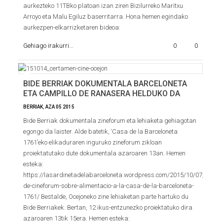
aurkezteko 11TBko platoan izan ziren Bizilurreko Maritxu
Arroyo eta Malu Egiluz baserritarra. Hona hemen egindako
aurkezpen-elkarrizketaren bideoa:
Gehiago irakurri...
0
0
BIDE BERRIAK DOKUMENTALA BARCELONETA
ETA CAMPILLO DE RANASERA HELDUKO DA
BERRIAK
,
AZA
05
2015
Bide Berriak dokumentala zineforum eta lehiaketa gehiagotan
egongo da laister. Alde batetik, ‘Casa de la Barceloneta
1761’eko elikaduraren inguruko zineforum zikloan
proiektatutako dute dokumentala azaroaren 13an. Hemen
esteka:
https://lasardinetadelabarceloneta.wordpress.com/2015/10/07/cicle-
de-cineforum-sobre-alimentacio-a-la-casa-de-la-barceloneta-
1761/ Bestalde, Ocejoneko zine lehiaketan parte hartuko du
Bide Berriakek. Bertan, 12 ikus-entzunezko proiektatuko dira
azaroaren 13tik 15era. Hemen esteka: