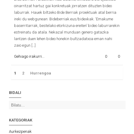
oinarritzat hartuz gai konkretuak jorratzen dituzten bideo
laburrak. Hauek biltzeko Bide Berriak proiektuak atal berria
ireki du webgunean: Bideberriak.eus/bidexkak. ‘Emakume
baserritarrak, bestelako etorkizuna ereiten’ bideo laburrarekin
estreinatu da atala. Nekazal munduan genero gatazka
lantzen duen lehen bideo honekin bultzadatxoa eman nahi
zaio egun […]
Gehiago irakurri...
0
0
1
2
Hurrengoa
BIDALI
KATEGORIAK
Aurkezpenak