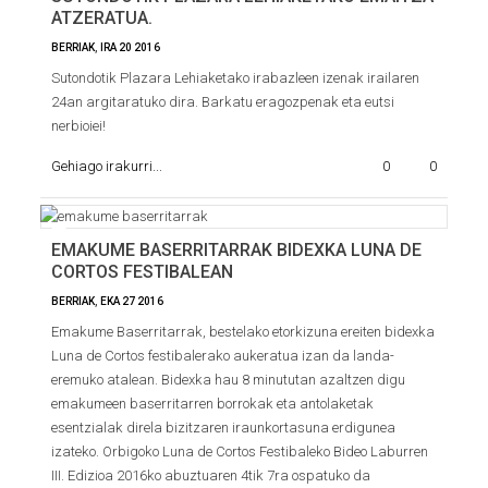
ATZERATUA.
BERRIAK
,
IRA
20
2016
Sutondotik Plazara Lehiaketako irabazleen izenak irailaren
24an argitaratuko dira. Barkatu eragozpenak eta eutsi
nerbioiei!
Gehiago irakurri...
0
0
EMAKUME BASERRITARRAK BIDEXKA LUNA DE
CORTOS FESTIBALEAN
BERRIAK
,
EKA
27
2016
Emakume Baserritarrak, bestelako etorkizuna ereiten bidexka
Luna de Cortos festibalerako aukeratua izan da landa-
eremuko atalean. Bidexka hau 8 minututan azaltzen digu
emakumeen baserritarren borrokak eta antolaketak
esentzialak direla bizitzaren iraunkortasuna erdigunea
izateko. Orbigoko Luna de Cortos Festibaleko Bideo Laburren
III. Edizioa 2016ko abuztuaren 4tik 7ra ospatuko da