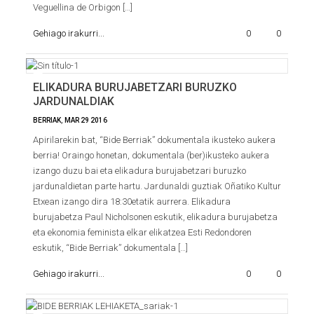
Veguellina de Orbigon […]
Gehiago irakurri...
0
0
ELIKADURA BURUJABETZARI BURUZKO
JARDUNALDIAK
BERRIAK
,
MAR
29
2016
Apirilarekin bat, “Bide Berriak” dokumentala ikusteko aukera
berria! Oraingo honetan, dokumentala (ber)ikusteko aukera
izango duzu bai eta elikadura burujabetzari buruzko
jardunaldietan parte hartu. Jardunaldi guztiak Oñatiko Kultur
Etxean izango dira 18:30etatik aurrera. Elikadura
burujabetza Paul Nicholsonen eskutik, elikadura burujabetza
eta ekonomia feminista elkar elikatzea Esti Redondoren
eskutik, “Bide Berriak” dokumentala […]
Gehiago irakurri...
0
0