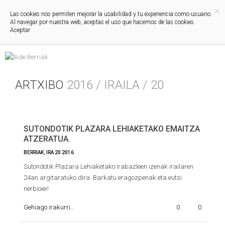
×
Las cookies nos permiten mejorar la usabilidad y tu experiencia como usuario.
Al navegar por nuestra web, aceptas el uso que hacemos de las cookies.
Aceptar
ARTXIBO
2016 / IRAILA / 20
SUTONDOTIK PLAZARA LEHIAKETAKO EMAITZA
ATZERATUA.
BERRIAK
,
IRA
20
2016
Sutondotik Plazara Lehiaketako irabazleen izenak irailaren
24an argitaratuko dira. Barkatu eragozpenak eta eutsi
nerbioiei!
Gehiago irakurri...
0
0