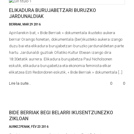
ELIKADURA BURUJABETZARI BURUZKO
JARDUNALDIAK
BERRIAK
,
MAR
29
2016
Apirilarekin bat, « Bide Berriak » dokumentala ikusteko aukera
berria! Oraingo honetan, dokumentala (ber)ikusteko aukera izango
duzu bai eta elikadura burujabetzari buruzko jardunaldietan parte
hartu. Jardunaldi guztiak Oñatiko Kultur Etxean izango dira
18:30etatik aurrera. Elikadura burujabetza Paul Nicholsonen
eskutik, elikadura burujabetza eta ekonomia feminista elkar
elikatzea Esti Redondoren eskutik, « Bide Berriak » dokumentala […]
Lire la suite...
0
0
BIDE BERRIAK BEGI BELARRI IKUSENTZUNEZKO
ZIKLOAN
AURKEZPENAK
,
FÉV
23
2016