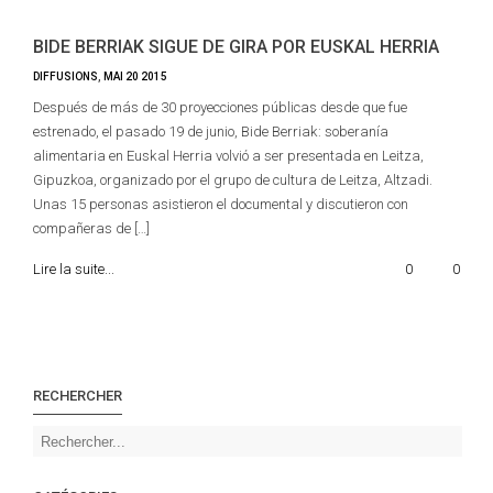
BIDE BERRIAK SIGUE DE GIRA POR EUSKAL HERRIA
DIFFUSIONS
,
MAI
20
2015
Después de más de 30 proyecciones públicas desde que fue
estrenado, el pasado 19 de junio, Bide Berriak: soberanía
alimentaria en Euskal Herria volvió a ser presentada en Leitza,
Gipuzkoa, organizado por el grupo de cultura de Leitza, Altzadi.
Unas 15 personas asistieron el documental y discutieron con
compañeras de […]
Lire la suite...
0
0
RECHERCHER