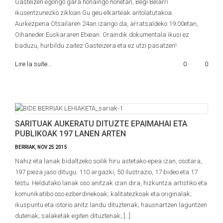
Gasteizen egongo gara honaingo honetan, Begi Belarri
ikusentzunezko zikloan Gu geu elkarteak antolatutakoa.
Aurkezpena Otsailaren 24an izango da, arratsaldeko 19:00etan,
Oihaneder Euskararen Etxean. Oraindik dokumentala ikusi ez
baduzu, hurbildu zaitez Gasteizera eta ez utzi pasatzen!
Lire la suite...
0
0
SARITUAK AUKERATU DITUZTE EPAIMAHAI ETA
PUBLIKOAK 197 LANEN ARTEN
BERRIAK
,
NOV
25
2015
Nahiz eta lanak bidaltzeko soilik hiru astetako epea izan, osotara,
197 pieza jaso ditugu: 110 argazki, 50 ilustrazio, 17 bideo eta 17
testu. Heldutako lanak oso anitzak izan dira, hizkuntza artistiko eta
komunikatibo oso ezberdinekoak; kalitatezkoak eta originalak;
ikuspuntu eta istorio anitz landu dituztenak; hausnartzen laguntzen
dutenak; salaketak egiten dituztenak; […]