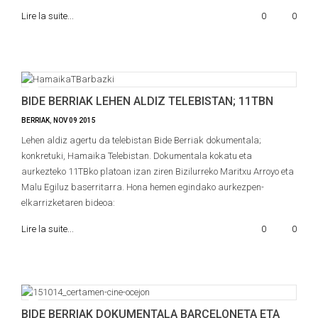
Lire la suite...
0
0
BIDE BERRIAK LEHEN ALDIZ TELEBISTAN; 11TBN
BERRIAK
,
NOV
09
2015
Lehen aldiz agertu da telebistan Bide Berriak dokumentala;
konkretuki, Hamaika Telebistan. Dokumentala kokatu eta
aurkezteko 11TBko platoan izan ziren Bizilurreko Maritxu Arroyo eta
Malu Egiluz baserritarra. Hona hemen egindako aurkezpen-
elkarrizketaren bideoa:
Lire la suite...
0
0
BIDE BERRIAK DOKUMENTALA BARCELONETA ETA