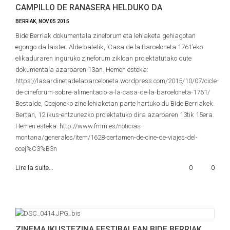
CAMPILLO DE RANASERA HELDUKO DA
BERRIAK
,
NOV
05
2015
Bide Berriak dokumentala zineforum eta lehiaketa gehiagotan
egongo da laister. Alde batetik, ‘Casa de la Barceloneta 1761’eko
elikaduraren inguruko zineforum zikloan proiektatutako dute
dokumentala azaroaren 13an. Hemen esteka:
https://lasardinetadelabarceloneta.wordpress.com/2015/10/07/cicle-
de-cineforum-sobre-alimentacio-a-la-casa-de-la-barceloneta-1761/
Bestalde, Ocejoneko zine lehiaketan parte hartuko du Bide Berriakek.
Bertan, 12 ikus-entzunezko proiektatuko dira azaroaren 13tik 15era.
Hemen esteka: http://www.fmm.es/noticias-
montana/generales/item/1628-certamen-de-cine-de-viajes-del-
ocej%C3%B3n
Lire la suite...
0
0
ZINEMA IKUSTEZINA FESTIBALEAN BIDE BERRIAK