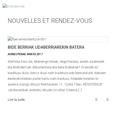
NOUVELLES ET RENDEZ-VOUS
BIDE BERRIAK UDABERRIAREKIN BATERA
AURKEZPENAK
,
MAR
06
2017
Martxoa hasi da, lehenengo loreak, hego-haizea, azken azaloreak…
eta Bide Berriak dokumentala eta bere bidexkak!! Oraindik ez
badituzu ikusi, berriz ikusi nahi badituzu edo bere eskutik datozen
beste ekintzetan parte hartu nahi baduzu, hilabete honetan bi
aukera izango dituzu! Martxoaren 11, 12 eta 13an, RÉSISTENCE!
Jardunaldiak antolatu dituzte Urruñan Cinema […]
Lire la suite...
0
0