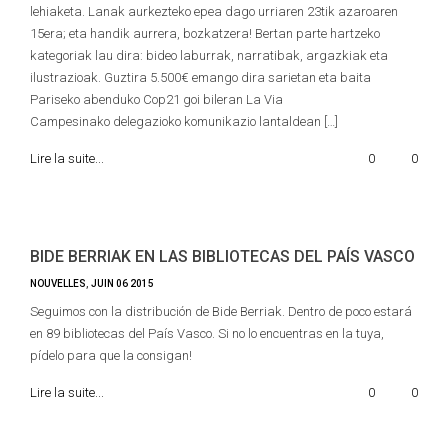
lehiaketa. Lanak aurkezteko epea dago urriaren 23tik azaroaren
15era; eta handik aurrera, bozkatzera! Bertan parte hartzeko
kategoriak lau dira: bideo laburrak, narratibak, argazkiak eta
ilustrazioak. Guztira 5.500€ emango dira sarietan eta baita
Pariseko abenduko Cop21 goi bileran La Via
Campesinako delegazioko komunikazio lantaldean […]
Lire la suite...
0
0
BIDE BERRIAK EN LAS BIBLIOTECAS DEL PAÍS VASCO
NOUVELLES
,
JUIN
06
2015
Seguimos con la distribución de Bide Berriak. Dentro de poco estará
en 89 bibliotecas del País Vasco. Si no lo encuentras en la tuya,
pídelo para que la consigan!
Lire la suite...
0
0