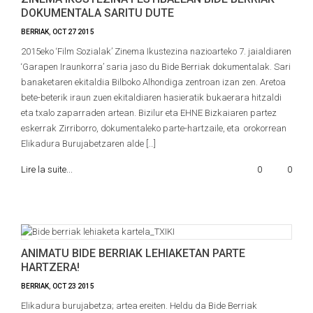
DOKUMENTALA SARITU DUTE
BERRIAK
,
OCT
27
2015
2015eko ‘Film Sozialak’ Zinema Ikustezina nazioarteko 7. jaialdiaren
‘Garapen Iraunkorra’ saria jaso du Bide Berriak dokumentalak. Sari
banaketaren ekitaldia Bilboko Alhondiga zentroan izan zen. Aretoa
bete-beterik iraun zuen ekitaldiaren hasieratik bukaerara hitzaldi
eta txalo zaparraden artean. Bizilur eta EHNE Bizkaiaren partez
eskerrak Zirriborro, dokumentaleko parte-hartzaile, eta orokorrean
Elikadura Burujabetzaren alde […]
Lire la suite...
0
0
ANIMATU BIDE BERRIAK LEHIAKETAN PARTE
HARTZERA!
BERRIAK
,
OCT
23
2015
Elikadura burujabetza; artea ereiten. Heldu da Bide Berriak