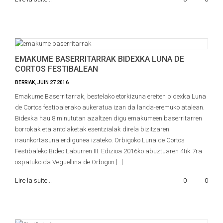
EMAKUME BASERRITARRAK BIDEXKA LUNA DE
CORTOS FESTIBALEAN
BERRIAK
,
JUIN
27
2016
Emakume Baserritarrak, bestelako etorkizuna ereiten bidexka Luna
de Cortos festibalerako aukeratua izan da landa-eremuko atalean.
Bidexka hau 8 minututan azaltzen digu emakumeen baserritarren
borrokak eta antolaketak esentzialak direla bizitzaren
iraunkortasuna erdigunea izateko. Orbigoko Luna de Cortos
Festibaleko Bideo Laburren III. Edizioa 2016ko abuztuaren 4tik 7ra
ospatuko da Veguellina de Orbigon […]
Lire la suite...
0
0