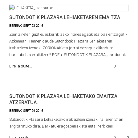
SUTONDOTIK PLAZARA LEHIAKETAREN EMAITZA
BERRIAK
,
SEPT
23
2016
Zain zineten guztiei, eskerrik asko interesagatik eta pazientzagatik.
Azkenean!! Hemen daude Sutondotik Plazara Lehiaketaren
irabazleen izenak. ZORIONAK eta jarrai dezagun elikadura
burujabetza eraikitzen!! PDFa: SUTONDOTIK PLAZARA_saridunak
Lire la suite...
0
1
SUTONDOTIK PLAZARA LEHIAKETAKO EMAITZA
ATZERATUA.
BERRIAK
,
SEPT
20
2016
Sutondotik Plazara Lehiaketako irabazleen izenak irailaren 24an
argitaratuko dira. Barkatu eragozpenak eta eutsi nerbioiei!
Lire la suite...
0
0