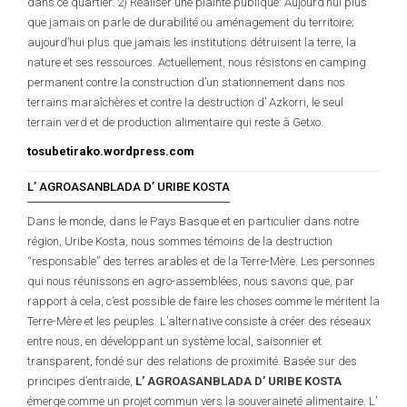
dans ce quartier. 2) Réaliser une plainte publique: Aujourd’hui plus
que jamais on parle de durabilité ou aménagement du territoire;
aujourd’hui plus que jamais les institutions détruisent la terre, la
nature et ses ressources. Actuellement, nous résistons en camping
permanent contre la construction d’un stationnement dans nos
terrains maraîchères et contre la destruction d’ Azkorri, le seul
terrain verd et de production alimentaire qui reste à Getxo.
tosubetirako.wordpress.com
L’ AGROASANBLADA D’ URIBE KOSTA
Dans le monde, dans le Pays Basque et en particulier dans notre
région, Uribe Kosta, nous sommes témoins de la destruction
“responsable” des terres arables et de la Terre-Mère. Les personnes
qui nous réunissons en agro-assemblées, nous savons que, par
rapport à cela, c’est possible de faire les choses comme le méritent la
Terre-Mère et les peuples. L’alternative consiste à créer des réseaux
entre nous, en développant un système local, saisonnier et
transparent, fondé sur des relations de proximité. Basée sur des
principes d’entraide,
L’ AGROASANBLADA D’ URIBE KOSTA
émerge comme un projet commun vers la souveraineté alimentaire. L’