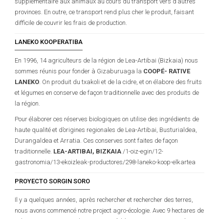
supplémentaire aux animaux au cours du transport vers d’autres
provinces. En outre, ce transport rend plus cher le produit, faisant
difficile de couvrir les frais de production.
LANEKO KOOPERATIBA
En 1996, 14 agriculteurs de la région de Lea-Artibai (Bizkaia) nous
sommes réunis pour fonder à Gizaburuaga la
COOPÉ- RATIVE
LANEKO
. On produit du txakoli et de la cidre, et on élabore des fruits
et légumes en conserve de façon traditionnelle avec des produits de
la région.
Pour élaborer ces réserves biologiques on utilise des ingrédients de
haute qualité et d’origines regionales de Lea-Artibai, Busturialdea,
Durangaldea et Arratia. Ces conserves sont faites de façon
traditionnelle.
LEA-ARTIBAI, BIZKAIA
/1-oiz-egin/12-
gastronomia/13-ekoizleak-productores/298-laneko-koop-elkartea
PROYECTO SORGIN SORO
Il y a quelques années, après rechercher et rechercher des terres,
nous avons commencé notre project agro-écologie. Avec 9 hectares de