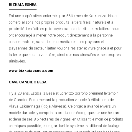
BIZKAIA ESNEA
Est une coopérative conformée par 56 fermes de Karrantza. Nous
comercialisons nos propres produits laitiers frais, naturels et à
proximité. Les faibles prix payés par les distributeurs laitiers nous
ont encouragé à mener notre produit directement à la personne
consommatrice, sans des intermédiaires. Les paysans et
paysannes du secteur laitier voulons résister et vivre grace à et pour
la terre que nous a vu naître, ainsi que nos aînés/ées et ses propres
aînés/ées.
www.bizkaiaesnea.com
CAVE CANDIDO BESA
Il y a 20 ans, Estibaliz Besa et Lorentzo Gorroño prennent le témoin
de Candido Besa menant la production vinicole à Villabuena de
Alava-Eskuernaga (Rioja Alavesa). Ce projet a avancé envers un
modèle durable, y compris la production écologique sur une hectare
et demi de ses 8,5 hectares de vignes, en utilisant le moin de produits
chimiques possible, et en gardant le système traditional de foulage