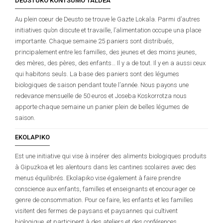
DEUSTUKO KONTSUMO TALDEA
Au plein coeur de Deusto se trouve le Gazte Lokala. Parmi d’autres
initiatives qu’on discute et travaille, l’alimentation occupe una place
importante. Chaque semaine 25 paniers sont distribués,
principalement entre les familles, des jeunes et des moins jeunes,
des mères, des pères, des enfants… Il y a de tout. Il y en a aussi ceux
qui habitons seuls. La base des paniers sont des légumes
biologiques de saison pendant toute l’année. Nous payons une
redevance mensuelle de 50 euros et Joseba Koskorrotza nous
apporte chaque semaine un panier plein de belles légumes de
saison.
EKOLAPIKO
Est une initiative qui vise à insérer des aliments biologiques produits
à Gipuzkoa et les alentours dans les cantines scolaires avec des
menus équilibrés. Ekolapiko vise également à faire prendre
conscience aux enfants, familles et enseignants et encourager ce
genre de consommation. Pour ce faire, les enfants et les familles
visitent des fermes de paysans et paysannes qui cultivent
biologique, et participent à des ateliers et des conférences.