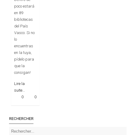
poco estará
en 89
bibliotecas
del País
Vasco. Si no
lo
encuentras
en la tuya,
pídelo para
que la
consigan!
Lire la
suite...
0
0
RECHERCHER