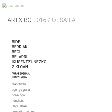
ARTXIBO
2016 / OTSAILA
BIDE
BERRIAK
BEGI
BELARRI
IKUSENTZUNEZKO
ZIKLOAN
AURKEZPENAK
,
OTS
23
2016
Gasteizen
egongo gara
honaingo
honetan,
Begi Belarri
ikusentzunezko