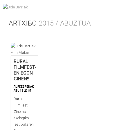
ARTXIBO
2015 / ABUZTUA
RURAL
FILMFEST-
EN EGON
GINEN!!
AURKEZPENAK
,
ABU
13
2015
Rural
FilmFest
Zinema
ekologiko
festibalaren