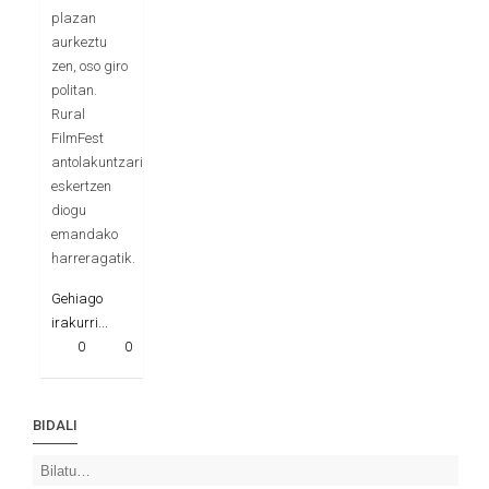
plazan
aurkeztu
zen, oso giro
politan.
Rural
FilmFest
antolakuntzari
eskertzen
diogu
emandako
harreragatik.
Gehiago
irakurri...
0
0
BIDALI