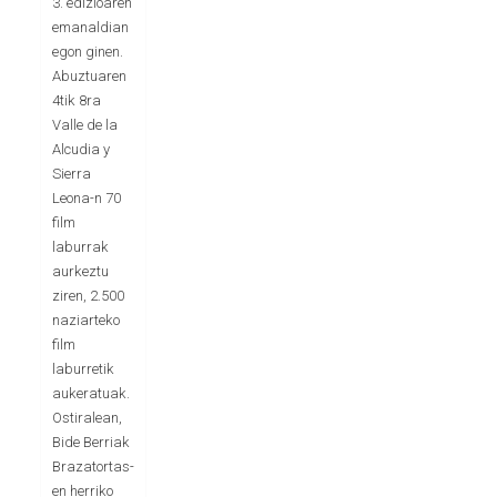
3. edizioaren
emanaldian
egon ginen.
Abuztuaren
4tik 8ra
Valle de la
Alcudia y
Sierra
Leona-n 70
film
laburrak
aurkeztu
ziren, 2.500
naziarteko
film
laburretik
aukeratuak.
Ostiralean,
Bide Berriak
Brazatortas-
en herriko