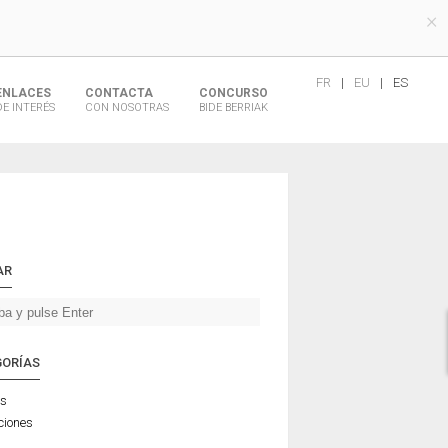
×
FR
|
EU
|
ES
ENLACES
CONTACTA
CONCURSO
DE INTERÉS
CON NOSOTRAS
BIDE BERRIAK
AR
GORÍAS
as
ciones