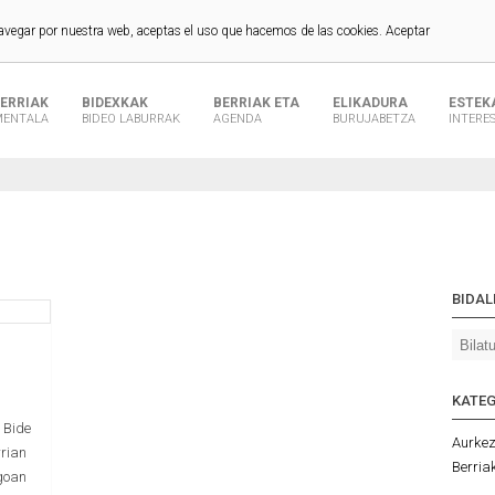
navegar por nuestra web, aceptas el uso que hacemos de las cookies.
Aceptar
BERRIAK
BIDEXKAK
BERRIAK ETA
ELIKADURA
ESTEK
ENTALA
BIDEO LABURRAK
AGENDA
BURUJABETZA
INTERE
BIDAL
KATE
 Bide
Aurke
rrian
Berria
goan