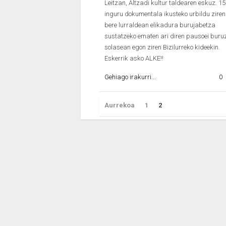
Leitzan, Altzadi kultur taldearen eskuz. 1
inguru dokumentala ikusteko urbildu ziren
bere lurraldean elikadura burujabetza
sustatzeko ematen ari diren pausoei buru
solasean egon ziren Bizilurreko kideekin.
Eskerrik asko ALKE!!
Gehiago irakurri...
0
Aurrekoa
1
2