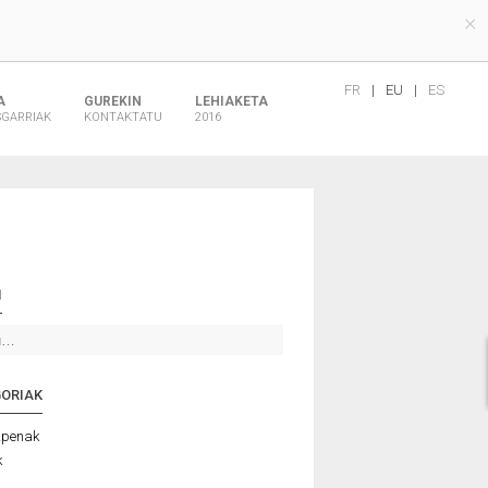
×
FR
|
EU
|
ES
A
GUREKIN
LEHIAKETA
SGARRIAK
KONTAKTATU
2016
I
GORIAK
zpenak
k