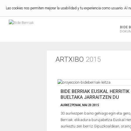
Las cookies nos permiten mejorar la usabilidad y tu experiencia como usuario. Al 
BIDE 
DOKUM
ARTXIBO
2015
BIDE BERRIAK EUSKAL HERRITIK
BUELTAKA JARRAITZEN DU
AURKEZPENAK
,
MAI
20
2015
30 aurkezpen baino gehiago egin eta gero,
Berriak: elikadura burujabetza Euskal He
aurkeztu zen berriz Gipuzkoaldean, orain