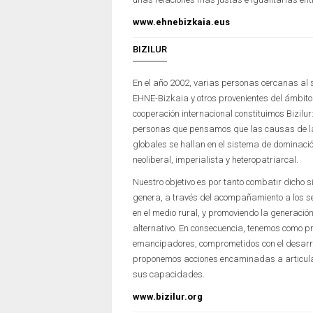
www.ehnebizkaia.eus
BIZILUR
En el año 2002, varias personas cercanas al 
EHNE-Bizkaia y otros provenientes del ámbito
cooperación internacional constituimos Bizilu
personas que pensamos que las causas de l
globales se hallan en el sistema de dominación
neoliberal, imperialista y heteropatriarcal.
Nuestro objetivo es por tanto combatir dicho s
genera, a través del acompañamiento a los s
en el medio rural, y promoviendo la generació
alternativo. En consecuencia, tenemos como p
emancipadores, comprometidos con el desarro
proponemos acciones encaminadas a articular
sus capacidades.
www.bizilur.org