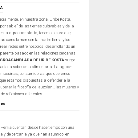
DA
ecialmente, en nuestra zona, Uribe Kosta,
ponsable” de las tierras cultivables y de la
 en la agroasanblada, tenemos claro que,
sas como lo merecen la madre tierra y los
crear redes entre nosotros, desarrollando un
sparente basado en las relaciones cercanas.
GROASANBLADA DE URIBE KOSTA
surge
cia la soberanía alimentaria. La agroa-
ampesinas, consumidoras que queremos
que estamos dispuestas a defender a la
uperar la filosofía del auzolan… las mujeres y
e reflexiones diferentes.
.es
l Herria cuentan desde hace tiempo con una
da y de cercanía ya que han asumido, en