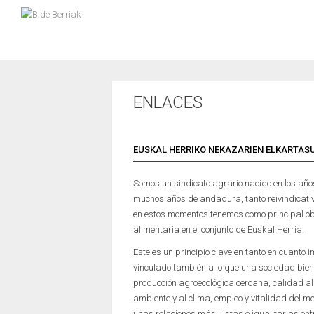
ENLACES
EUSKAL HERRIKO NEKAZARIEN ELKARTASU
Somos un sindicato agrario nacido en los año
muchos años de andadura, tanto reivindicati
en estos momentos tenemos como principal ob
alimentaria en el conjunto de Euskal Herria.
Este es un principio clave en tanto en cuanto 
vinculado también a lo que una sociedad bien
producción agroecológica cercana, calidad al
ambiente y al clima, empleo y vitalidad del m
unas relaciones más justas e igualitarias ent