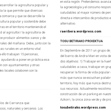
en esta región. Pretendemos avanzar
esarrollar la agricultura popular y
la agroecología y el consumo respon
sta la que permite que diversas
saludables al mayor número de pers
 comarca y que se desarrolle la
directa e intercambio de productos e
cultura popular y sostenible debe
alternativo.
as en el territorio manteniendo el
raeribera.wordpress.com
 al agricultor/ la agricultora de
ebe producir alimentos sanos y de
TOSU BETIRAKO PROIEKTUA
urales del mañana. Debe, junto con la
s rurales en un entorno vital
En Septiembre de 2011 un grupo d
a ello trabajan 15 personas,
del barrio de Andra Mari en vista d
s, ayudando a poner en práctica esa
dos objetivos: 1) Trabajar en la huer
én con ayuntamientos y otras
saludables a casa, trabajar en grup
es locales colaboren con la
recuperar la forma de vida popular 
más que nunca se escuchan palabra
territorio; hoy más que nunca destruy
sus recursos. Actualmente resisti
construcción de un parking en nuest
Azkorri, la única zona verde y de p
ríos de Carranza que
tosubetirako.wordpress.com
scos, naturales y cercanos. Los