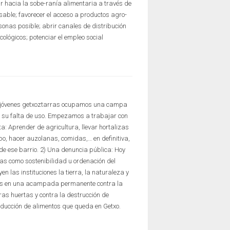
 hacia la sobe-ranía alimentaria a través de
sable; favorecer el acceso a productos agro-
onas posible; abrir canales de distribución
cológicos; potenciar el empleo social
e jóvenes getxoztarras ocupamos una campa
e su falta de uso. Empezamos a trabajar con
ta: Aprender de agricultura, llevar hortalizas
o, hacer auzolanas, comidas,… en definitiva,
de ese barrio. 2) Una denuncia pública: Hoy
s como sostenibilidad u ordenación del
en las instituciones la tierra, la naturaleza y
mos en una acampada permanente contra la
ras huertas y contra la destrucción de
roducción de alimentos que queda en Getxo.