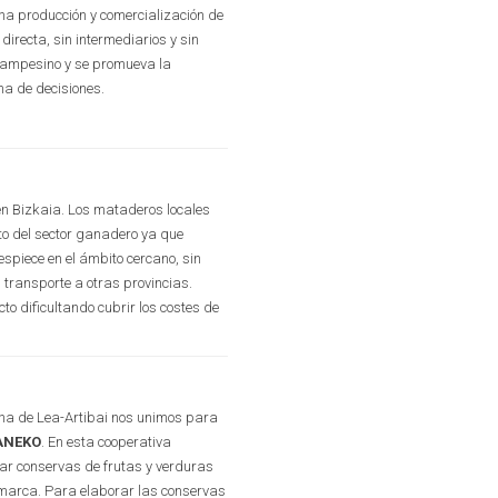
a producción y comercialización de
directa, sin intermediarios y sin
 campesino y se promueva la
ma de decisiones.
 en Bizkaia. Los mataderos locales
to del sector ganadero ya que
espiece en el ámbito cercano, sin
 transporte a otras provincias.
to dificultando cubrir los costes de
ína de Lea-Artibai nos unimos para
ANEKO
. En esta cooperativa
ar conservas de frutas y verduras
omarca. Para elaborar las conservas