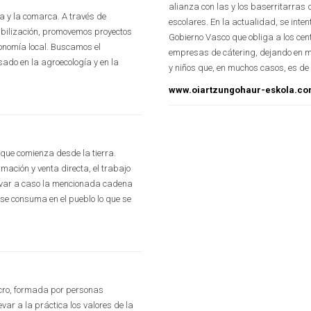
alianza con las y los baserritarras 
a y la comarca. A través de
escolares. En la actualidad, se inten
ibilización, promovemos proyectos
Gobierno Vasco que obliga a los cent
conomía local. Buscamos el
empresas de cátering, dejando en m
sado en la agroecología y en la
y niños que, en muchos casos, es d
www.oiartzungohaur-eskola.c
que comienza desde la tierra.
ación y venta directa, el trabajo
 llevar a caso la mencionada cadena
se consuma en el pueblo lo que se
ucro, formada por personas
var a la práctica los valores de la