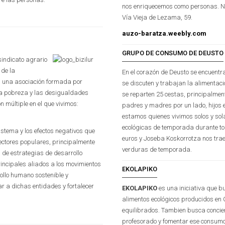
nos enriquecemos como personas. N
Vía Vieja de Lezama, 59.
auzo-baratza.weebly.com
GRUPO DE CONSUMO DE DEUSTO
sindicato agrario
 de la
En el corazón de Deusto se encuentra 
r: una asociación formada por
se discuten y trabajan la alimentac
a pobreza y las desigualdades
se reparten 25 cestas, principalment
 múltiple en el que vivimos:
padres y madres por un lado, hijos 
estamos quienes vivimos solos y sol
ecológicas de temporada durante t
istema y los efectos negativos que
euros y Joseba Koskorrotza nos tr
ectores populares, principalmente
verduras de temporada.
n de estrategias de desarrollo
rincipales aliados a los movimientos
EKOLAPIKO
llo humano sostenible y
 a dichas entidades y fortalecer
EKOLAPIKO
es una iniciativa que b
alimentos ecológicos producidos en
equilibrados. Tambien busca concienc
profesorado y fomentar ese consumo.