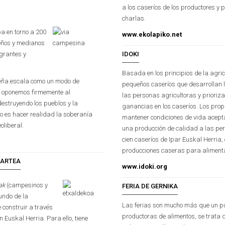
a los caseríos de los productores y 
charlas.
a en torno a 200
www.ekolapiko.net
eños y medianos
igrantes y
IDOKI
Basada en los principios de la agric
ueña escala como un modo de
pequeños caseríos que desarrollan l
os oponemos firmemente al
las personas agricultoras y prioriz
destruyendo los pueblos y la
ganancias en los caseríos. Los prop
to es hacer realidad la soberanía
mantener condiciones de vida acepta
oliberal.
una producción de calidad a las p
cien caseríos de Ipar Euskal Herria
producciones caseras para alimenta
KARTEA
www.idoki.org
rak
(campesinos y
FERIA DE GERNIKA
undo de la
Las ferias son mucho más que un pu
e construir a través
productoras de alimentos, se trata 
 Euskal Herria. Para ello, tiene