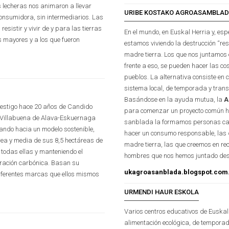
 lecheras nos animaron a llevar
URIBE KOSTAKO AGROASAMBLA
onsumidora, sin intermediarios. Las
resistir y vivir de y para las tierras
En el mundo, en Euskal Herria y, esp
s mayores y a los que fueron
estamos viviendo la destrucción “res
madre tierra. Los que nos juntamos
frente a eso, se pueden hacer las co
pueblos. La alternativa consiste en 
sistema local, de temporada y tran
Basándose en la ayuda mutua, la
A
 testigo hace 20 años de Candido
para comenzar un proyecto común ha
 en Villabuena de Alava-Eskuernaga
sanblada la formamos personas c
nando hacia un modelo sostenible,
hacer un consumo responsable, las 
rea y media de sus 8,5 hectáreas de
madre tierra, las que creemos en rec
todas ellas y manteniendo el
hombres que nos hemos juntado desd
ración carbónica. Basan su
ukagroasanblada.blogspot.com
 diferentes marcas que ellos mismos
URMENDI HAUR ESKOLA
Varios centros educativos de Euska
alimentación ecológica, de tempora