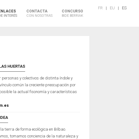
FR
|
EU
|
ES
ENLACES
CONTACTA
CONCURSO
DE INTERÉS
CON NOSOTRAS
BIDE BERRIAK
 LAS HUERTAS
personas y colectivos de distinta índole y
nculo común la creciente preocupación por
posible la actual fisonomía y características
om.es
NDEA
a tierra de forma ecológica en Bilbao.
os, tomamos conciencia de la naturaleza y