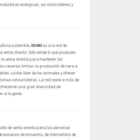
productoras ecológicas, así como talleres y
ultura sostenible,
IDOKI
es una red de
a venta directa. Sólo vende lo que producen
a la venta directa para mantener las
ios caseríos limitan su producción de cara a
bles, cuidar bien de los animales y ofrecer
ersonas consumidoras. La red reúne a más de
, ofreciendo una gran diversidad de
r a la gente.
nto de venta directa para las personas
de espacios de encuentro, de intercambio de