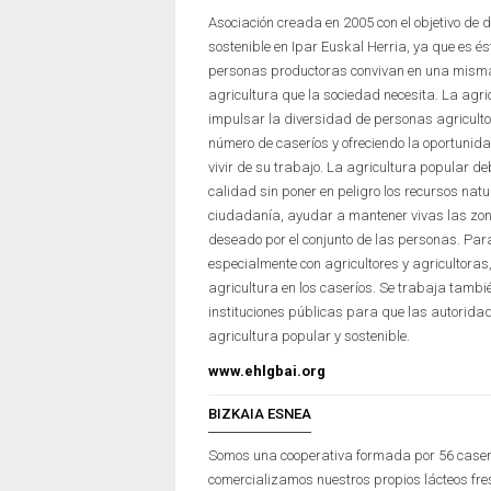
Asociación creada en 2005 con el objetivo de d
sostenible en Ipar Euskal Herria, ya que es é
personas productoras convivan en una misma
agricultura que la sociedad necesita. La agri
impulsar la diversidad de personas agricultor
número de caseríos y ofreciendo la oportunidad
vivir de su trabajo. La agricultura popular d
calidad sin poner en peligro los recursos nat
ciudadanía, ayudar a mantener vivas las zona
deseado por el conjunto de las personas. Par
especialmente con agricultores y agricultora
agricultura en los caseríos. Se trabaja tambi
instituciones públicas para que las autoridad
agricultura popular y sostenible.
www.ehlgbai.org
BIZKAIA ESNEA
Somos una cooperativa formada por 56 case
comercializamos nuestros propios lácteos fre