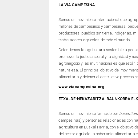
LA VIA CAMPESINA
Somos un movimiento internacional que agrup
millones de campesinos y campesinas, pequ
productores, pueblos sin tierra, indígenas, m
trabajadores agrícolas de todo el mundo.
Defendemos la agricultura sostenible a peq
promover la justicia social y la dignidad y n
agronegocio y las multinacionales que están 
naturaleza. El principal objetivo del movimien
alimentaria y detener el destructivo proceso ne
www.viacampesina.org
ETXALDE-NEKAZARITZA IRAUNKORRA EL
Somos un movimiento formado por
baserritar
campesinas) y personas relacionadas con m
agricultura en Euskal Herria, con el objetivo d
del sector agrícola la soberanía alimentaria en