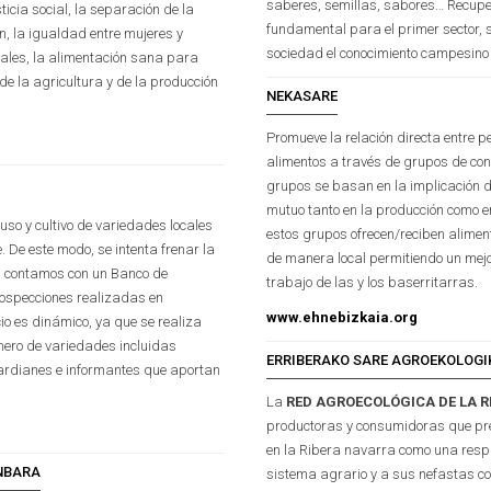
saberes, semillas, sabores… Recupe
ticia social, la separación de la
fundamental para el primer sector, 
n, la igualdad entre mujeres y
sociedad el conocimiento campesino 
rales, la alimentación sana para
 de la agricultura y de la producción
NEKASARE
Promueve la relación directa entre
alimentos a través de grupos de co
grupos se basan en la implicación d
mutuo tanto en la producción como 
uso y cultivo de variedades locales
estos grupos ofrecen/reciben alim
. De este modo, se intenta frenar la
de manera local permitiendo un mejo
ad contamos con un Banco de
trabajo de las y los baserritarras.
ospecciones realizadas en
www.ehnebizkaia.org
io es dinámico, ya que se realiza
mero de variedades incluidas
ERRIBERAKO SARE AGROEKOLOG
uardianes e informantes que aportan
La
RED AGROECOLÓGICA DE LA 
productoras y consumidoras que pr
en la Ribera navarra como una respu
NBARA
sistema agrario y a sus nefastas co