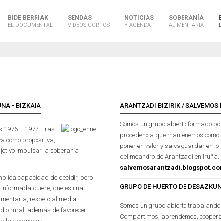
BIDE BERRIAK
SENDAS
NOTICIAS
SOBERANÍA
EL DOCUMENTAL
VIDEOS CORTOS
Y AGENDA
ALIMENTARIA
NA - BIZKAIA
ARANTZADI BIZIRIK / SALVEMOS
Somos un grupo abierto formado por 
s 1976 – 1977. Tras
procedencia que mantenemos como ví
va como propositiva,
poner en valor y salvaguardar en lo 
jetivo impulsar la soberanía
del meandro de Arantzadi en Iruña.
salvemosarantzadi.blogspot.c
implica capacidad de decidir, pero
GRUPO DE HUERTO DE DESAZKU
 informada quiere, que es una
imentaria, respeto al media
Somos un grupo abierto trabajando l
edio rural, además de favorecer
Compartimos, aprendemos, cooperam
re las personas.