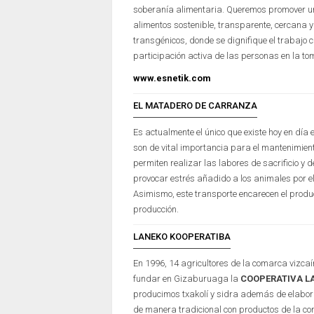
soberanía alimentaria. Queremos promover un
alimentos sostenible, transparente, cercana y 
transgénicos, donde se dignifique el trabajo
participación activa de las personas en la to
www.esnetik.com
EL MATADERO DE CARRANZA
Es actualmente el único que existe hoy en día
son de vital importancia para el mantenimien
permiten realizar las labores de sacrificio y d
provocar estrés añadido a los animales por el
Asimismo, este transporte encarecen el produc
producción.
LANEKO KOOPERATIBA
En 1996, 14 agricultores de la comarca vizca
fundar en Gizaburuaga la
COOPERATIVA L
producimos txakolí y sidra además de elabor
de manera tradicional con productos de la c