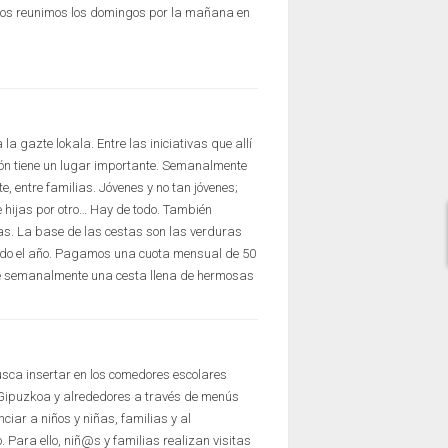
os reunimos los domingos por la mañana en
la gazte lokala. Entre las iniciativas que allí
ión tiene un lugar importante. Semanalmente
e, entre familias. Jóvenes y no tan jóvenes;
e hijas por otro… Hay de todo. También
as. La base de las cestas son las verduras
odo el año. Pagamos una cuota mensual de 50
ae semanalmente una cesta llena de hermosas
usca insertar en los comedores escolares
 Gipuzkoa y alrededores a través de menús
iar a niños y niñas, familias y al
 Para ello, niñ@s y familias realizan visitas