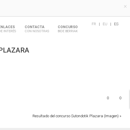
×
FR
|
EU
|
ES
ENLACES
CONTACTA
CONCURSO
DE INTERÉS
CON NOSOTRAS
BIDE BERRIAK
 PLAZARA
0
0
Resultado del concurso Sutondotik Plazara (Imagen) »