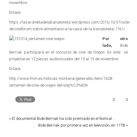
noviembre.
Enlace:
https://lasardinetadelabarceloneta.wordpress.com/2015/10/07/cicle-
de-cineforum-sobre-alimentacio-a-la-casa-de-la-barceloneta-1761/
Por otro
lado,
Bide
Berriak participará en el concurso de cine de Ocejon. En este se
proyectaran 12 piezas audiovisuales del 13 al 15 de noviembre.
Enlace:
http://www.fmm.es/noticias-montana/generales/item/1628-
certamen-de-cine-de-viajes-del-ocej%C3%B3n
0
0
« El documental Bide Berriak ha sido premiado en el festival ...
Bide Berriak por primera vez en televisión; en 11TB »