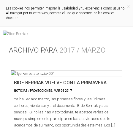
×
Las cookies nos permiten mejorar la usabilidad y tu experiencia como usuario.
Al navegar por nuestra web, aceptas el uso que hacemos de las cookies.
Aceptar
ARCHIVO PARA
2017 / MARZO
BIDE BERRIAK VUELVE CON LA PRIMAVERA
NOTICIAS
/
PROYECCIONES
,
MAR
06
2017
Ya ha llegado marzo, las primeras flores y las útlimas
coliflores, viento sur y … el documental Bide Berriak y sus
sendas!! Si no las has visto todavía, te apetece verlas de
nuevo, o simplemente participar en las actividades que te
acercamos de su mano, dos oportunidades este mes! Los […]