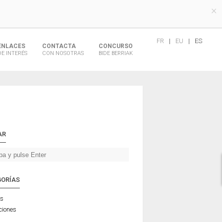
×
FR
|
EU
|
ES
ENLACES
CONTACTA
CONCURSO
DE INTERÉS
CON NOSOTRAS
BIDE BERRIAK
AR
GORÍAS
as
ciones