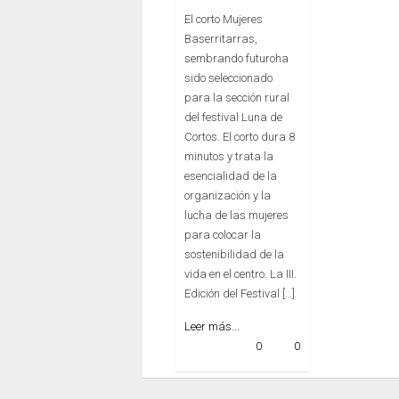
El corto Mujeres
Baserritarras,
sembrando futuroha
sido seleccionado
para la sección rural
del festival Luna de
Cortos. El corto dura 8
minutos y trata la
esencialidad de la
organización y la
lucha de las mujeres
para colocar la
sostenibilidad de la
vida en el centro. La III.
Edición del Festival […]
Leer más...
0
0