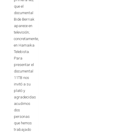
que el
documental
Bide Berriak
aparece en
televisión;
concretamente,
en Hamaika
Telebista.
Para
presentar el
documental
11TB nos
invitó a su
plató y
agradecidas
acudimos
dos
personas
que hemos
trabajado