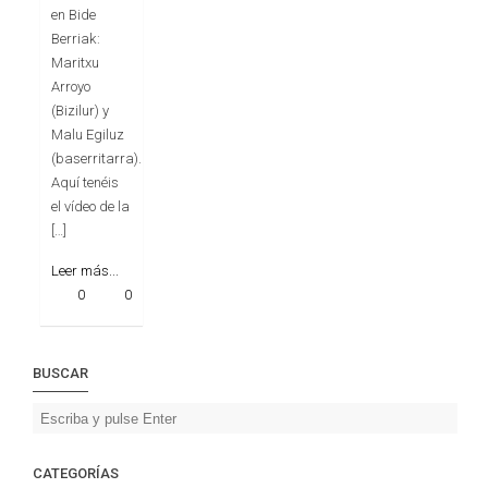
en Bide
Berriak:
Maritxu
Arroyo
(Bizilur) y
Malu Egiluz
(baserritarra).
Aquí tenéis
el vídeo de la
[…]
Leer más...
0
0
BUSCAR
CATEGORÍAS