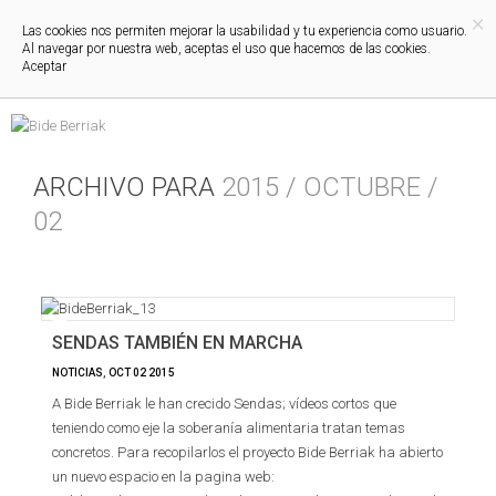
×
Las cookies nos permiten mejorar la usabilidad y tu experiencia como usuario.
Al navegar por nuestra web, aceptas el uso que hacemos de las cookies.
Aceptar
ARCHIVO PARA
2015 / OCTUBRE /
02
SENDAS TAMBIÉN EN MARCHA
NOTICIAS
,
OCT
02
2015
A Bide Berriak le han crecido Sendas; vídeos cortos que
teniendo como eje la soberanía alimentaria tratan temas
concretos. Para recopilarlos el proyecto Bide Berriak ha abierto
un nuevo espacio en la pagina web: