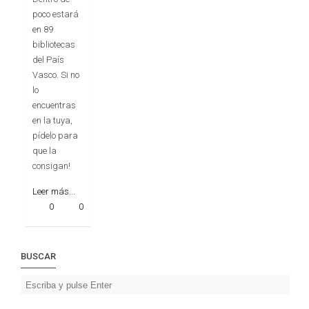
poco estará
en 89
bibliotecas
del País
Vasco. Si no
lo
encuentras
en la tuya,
pídelo para
que la
consigan!
Leer más...
0
0
BUSCAR